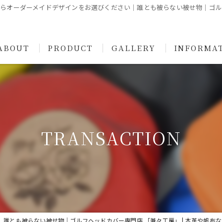
らオーダーメイドデザインをお選びください｜誰とも被らない被せ物｜ゴルフ
ABOUT
PRODUCT
GALLERY
INFORMA
オーダーメイドヘッドカバーのお店、兼々工房ってどんなとこ？
オーダーメイドヘッドカバー商品一覧
ヘッドカバー製作 オーダー可能箇所のご案内
こだわりとお約束
オーダーメイドパターカバー
PARTNER
TRANSACTION
シモサキゴルフの軟鉄鍛造ウェッジ商品一覧
GUIDE
見積もり依頼
TRANSACTION
PRIVACY POLICY
ACCESS
誰とも被らない被せ物｜ゴルフヘッドカバー専門店 「兼々工房」 | 本革や帆布