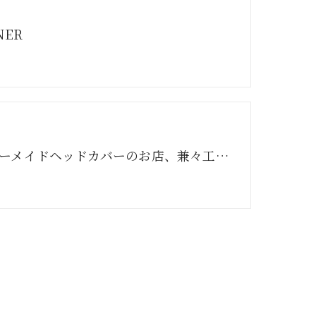
NER
オーダーメイドヘッドカバーのお店、兼々工房ってどんなとこ？