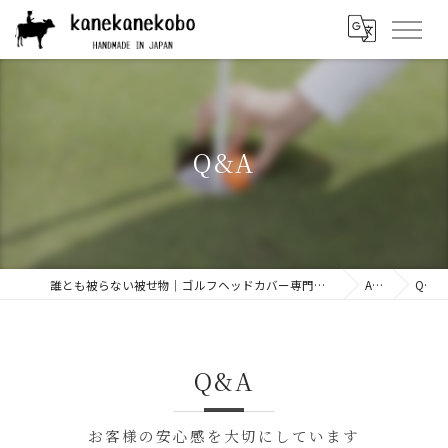
Q&A
誰とも被らない被せ物｜ゴルフヘッドカバー専門店 「兼々工房」 | 本革や帆布などの上質素材を使用
ABOUT
Q&A
Q&A
お客様の安心感を大切にしています