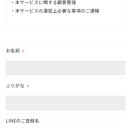
・本サービスに関する顧客管理
・本サービスの運営上必要な事項のご連絡
＜個人情報の提供について＞
当社ではお客様の同意を得た場合または法令に定め
られた場合を除き、
お名前
※
取得した個人情報を第三者に提供することはいたし
ません。
＜個人情報の委託について＞
ふりがな
当社では、利用目的の達成に必要な範囲において、
※
個人情報を外部に委託する場合があります。
これらの委託先に対しては個人情報保護契約等の措
置をとり、適切な監督を行います。
LINEのご登録名
＜個人情報の安全管理＞