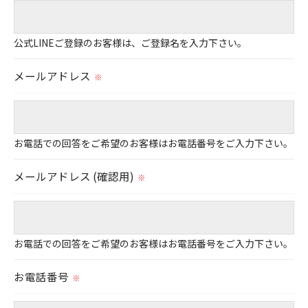
当社では、個人情報の漏洩等がなされないよう、適
切に安全管理対策を実施します。
公式LINEご登録のお客様は、ご登録名を入力下さい。
メールアドレス
＜個人情報を与えなかった場合に生じる結果＞
※
必要な情報を頂けない場合は、それに対応した当社
のサービスをご提供できない場合がございますので
予めご了承ください。
お電話での回答をご希望のお客様はお電話番号をご入力下さい。
＜個人情報の開示･訂正・削除･利用停止の手続につ
メールアドレス (確認用)
※
いて＞
当社では、お客様の個人情報の開示･訂正･削除・利
用停止の手続を定めさせて頂いております。
お電話での回答をご希望のお客様はお電話番号をご入力下さい。
ご本人である事を確認のうえ、対応させて頂きま
す。
お電話番号
※
個人情報の開示･訂正･削除・利用停止の具体的手続