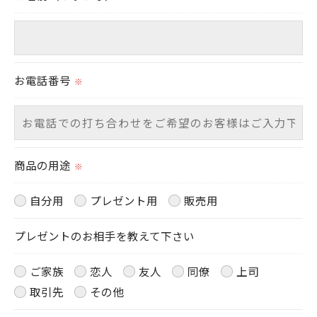
個人情報を外部に委託する場合があります。
これらの委託先に対しては個人情報保護契約等の措
置をとり、適切な監督を行います。
お電話番号
※
＜個人情報の安全管理＞
当社では、個人情報の漏洩等がなされないよう、適
切に安全管理対策を実施します。
商品の用途
※
＜個人情報を与えなかった場合に生じる結果＞
自分用
プレゼント用
販売用
必要な情報を頂けない場合は、それに対応した当社
のサービスをご提供できない場合がございますので
プレゼントのお相手を教えて下さい
予めご了承ください。
ご家族
恋人
友人
同僚
上司
＜個人情報の開示･訂正・削除･利用停止の手続につ
取引先
その他
いて＞