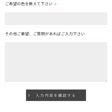
ご希望の色を教えて下さい
当社では、お客様の個人情報の開示･訂正･削除・利
※
用停止の手続を定めさせて頂いております。
ご本人である事を確認のうえ、対応させて頂きま
す。
個人情報の開示･訂正･削除・利用停止の具体的手続
その他ご要望、ご質問があればご入力下さい
きにつきましては、お電話でお問合せ下さい。