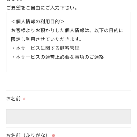
ご要望をご自由にご入力下さい。
＜個人情報の利用目的＞
お客様よりお預かりした個人情報は、以下の目的に
限定し利用させていただきます。
・本サービスに関する顧客管理
・本サービスの運営上必要な事項のご連絡
＜個人情報の提供について＞
当社ではお客様の同意を得た場合または法令に定め
られた場合を除き、
お名前
※
取得した個人情報を第三者に提供することはいたし
ません。
＜個人情報の委託について＞
お名前（ふりがな）
当社では、利用目的の達成に必要な範囲において、
※